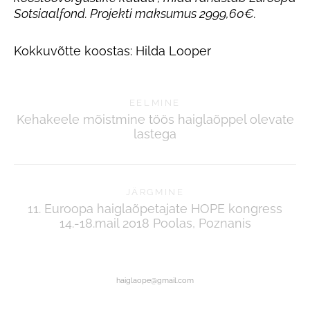
Sotsiaalfond. Projekti maksumus 2999,60€.
Kokkuvõtte koostas: Hilda Looper
EELMINE
Kehakeele mõistmine töös haiglaõppel olevate
lastega
JÄRGMINE
11. Euroopa haiglaõpetajate HOPE kongress
14.-18.mail 2018 Poolas, Poznanis
haiglaope@gmail.com