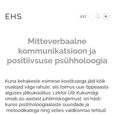
EHS
EST
Mitteverbaalne
kommunikatsioon ja
positiivsuse psühholoogia
Kuna kehakeele esimese koolitusega jäid kõik
osalejad väga rahule, siis toimus uue õppeaasta
alguses jätkukoolitus. Lektor Ülli Kukumägi
omab 20-aastast juhtimiskogemust, on hästi
kursis psühholoogiaalaste suundade ja
metoodikatega ning selles valdkonnas tehtud