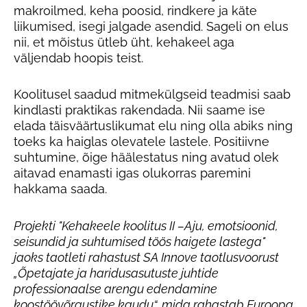
makroilmed, keha poosid, rindkere ja käte
liikumised, isegi jalgade asendid. Sageli on elus
nii, et mõistus ütleb üht, kehakeel aga
väljendab hoopis teist.
Koolitusel saadud mitmekülgseid teadmisi saab
kindlasti praktikas rakendada. Nii saame ise
elada täisväärtuslikumat elu ning olla abiks ning
toeks ka haiglas olevatele lastele. Positiivne
suhtumine, õige häälestatus ning avatud olek
aitavad enamasti igas olukorras paremini
hakkama saada.
Projekti "Kehakeele koolitus II –Aju, emotsioonid,
seisundid ja suhtumised töös haigete lastega"
jaoks taotleti rahastust SA Innove taotlusvoorust
„Õpetajate ja haridusasutuste juhtide
professionaalse arengu edendamine
koostöövõrgustike kaudu“, mida rahastab Euroopa