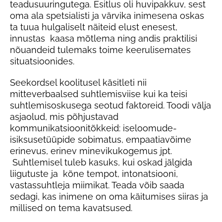
teadusuuringutega. Esitlus oli huvipakkuv, sest
oma ala spetsialisti ja värvika inimesena oskas
ta tuua hulgaliselt näiteid elust enesest,
innustas kaasa mõtlema ning andis praktilisi
nõuandeid tulemaks toime keerulisemates
situatsioonides.
Seekordsel koolitusel käsitleti nii
mitteverbaalsed suhtlemisviise kui ka teisi
suhtlemisoskusega seotud faktoreid. Toodi välja
asjaolud, mis põhjustavad
kommunikatsioonitõkkeid: iseloomude-
isiksusetüüpide sobimatus, empaatiavõime
erinevus, erinev minevikukogemus jpt.
Suhtlemisel tuleb kasuks, kui oskad jälgida
liigutuste ja kõne tempot, intonatsiooni,
vastassuhtleja miimikat. Teada võib saada
sedagi, kas inimene on oma käitumises siiras ja
millised on tema kavatsused.