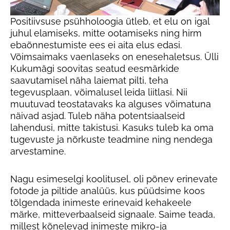
Positiivsuse psühholoogia ütleb, et elu on igal
juhul elamiseks, mitte ootamiseks ning hirm
ebaõnnestumiste ees ei aita elus edasi.
Võimsaimaks vaenlaseks on enesehaletsus. Ülli
Kukumägi soovitas seatud eesmärkide
saavutamisel näha laiemat pilti, teha
tegevusplaan, võimalusel leida liitlasi. Nii
muutuvad teostatavaks ka alguses võimatuna
näivad asjad. Tuleb näha potentsiaalseid
lahendusi, mitte takistusi. Kasuks tuleb ka oma
tugevuste ja nõrkuste teadmine ning nendega
arvestamine.
Nagu esimeselgi koolitusel, oli põnev erinevate
fotode ja piltide analüüs, kus püüdsime koos
tõlgendada inimeste erinevaid kehakeele
märke, mitteverbaalseid signaale. Saime teada,
millest kõnelevad inimeste mikro-ja