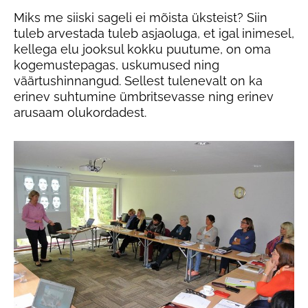
Miks me siiski sageli ei mõista üksteist? Siin
tuleb arvestada tuleb asjaoluga, et igal inimesel,
kellega elu jooksul kokku puutume, on oma
kogemustepagas, uskumused ning
väärtushinnangud. Sellest tulenevalt on ka
erinev suhtumine ümbritsevasse ning erinev
arusaam olukordadest.